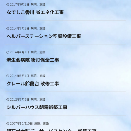
2017年6月1日
病院、施設
なでしこ香川 省エネ化工事
2014年7月1日
病院、施設
ヘルパーステーション空調設備工事
2014年4月1日
病院、施設
済生会病院 街灯保全工事
2014年3月1日
病院、施設
クレール鈴蘭台 改修工事
2012年7月6日
病院、施設
シルバーハウス朝霧新築工事
2007年10月10日
病院、施設
明石材木町デーサービスセンター 新築工事