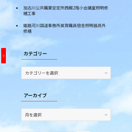
加古川公共職業安定所西館2階小会議室照明修
繕工事
姫路河川国道事務所英賀職員宿舎照明器具外
修繕
カテゴリー
カ
テ
ゴ
リ
アーカイブ
ー
ア
ー
カ
イ