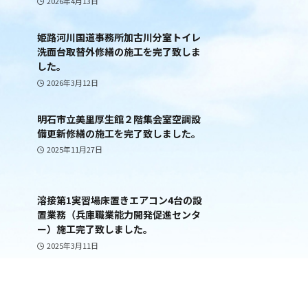
2026年4月13日
姫路河川国道事務所加古川分室トイレ
洗面台取替外修繕の施工を完了致しま
した。
2026年3月12日
明石市立美里厚生館２階集会室空調設
備更新修繕の施工を完了致しました。
2025年11月27日
溶接第1実習場床置きエアコン4台の設
置業務（兵庫職業能力開発促進センタ
ー）施工完了致しました。
2025年3月11日