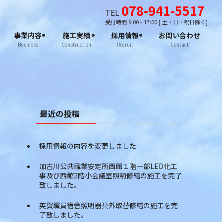
078-941-5517
TEL
受付時間 9:00 - 17:00 [ 土・日・祝日除く]
事業内容
施工実績
採用情報
お問い合わせ
Business
Construction
Recruit
Contact
最近の投稿
採用情報の内容を変更しました
加古川公共職業安定所西館１階一部LED化工
事及び西館2階小会議室照明修繕の施工を完了
致しました。
英賀職員宿舎照明器具外取替修繕の施工を完
了致しました。