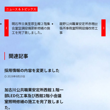
ニュース & トピックス
明石市立美里厚生館２階集
龍野公共職業安定所赤穂出
会室空調設備更新修繕の施
張所事務室照明設備改修工
工を完了致しました。
事
関連記事
採用情報の内容を変更しました
2026年6月10日
加古川公共職業安定所西館１階一
部LED化工事及び西館2階小会議
室照明修繕の施工を完了致しまし
た。