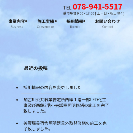
078-941-5517
TEL
受付時間 9:00 - 17:00 [ 土・日・祝日除く]
事業内容
施工実績
採用情報
お問い合わせ
Business
Construction
Recruit
Contact
最近の投稿
採用情報の内容を変更しました
加古川公共職業安定所西館１階一部LED化工
事及び西館2階小会議室照明修繕の施工を完了
致しました。
英賀職員宿舎照明器具外取替修繕の施工を完
了致しました。