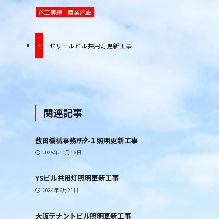
施工実績
商業施設
セザールビル共用灯更新工事
関連記事
薮田機械事務所外１照明更新工事
2025年11月16日
YSビル共用灯照明更新工事
2024年6月21日
大阪テナントビル照明更新工事