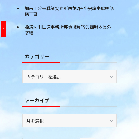
加古川公共職業安定所西館2階小会議室照明修
繕工事
姫路河川国道事務所英賀職員宿舎照明器具外
修繕
カテゴリー
カ
テ
ゴ
リ
アーカイブ
ー
ア
ー
カ
イ