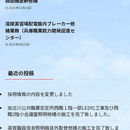
調設備更新修繕
2025年11月16日
溶接実習場配電盤内ブレーカー修
繕業務（兵庫職業能力開発促進セ
ンター）
2025年9月22日
最近の投稿
採用情報の内容を変更しました
加古川公共職業安定所西館１階一部LED化工事及び西
館2階小会議室照明修繕の施工を完了致しました。
英賀職員宿舎照明器具外取替修繕の施工を完了致しま