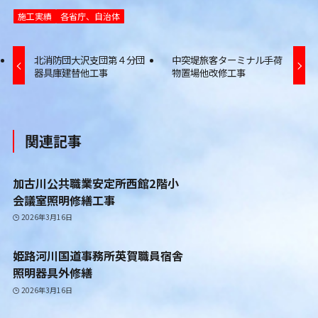
施工実績
各省庁、自治体
北消防団大沢支団第４分団
中突堤旅客ターミナル手荷
器具庫建替他工事
物置場他改修工事
関連記事
加古川公共職業安定所西館2階小
会議室照明修繕工事
2026年3月16日
姫路河川国道事務所英賀職員宿舎
照明器具外修繕
2026年3月16日