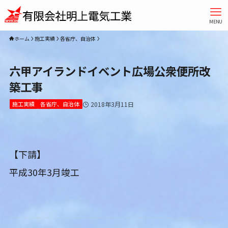
MENU
ホーム
施工実績
各省庁、自治体
六甲アイランドイベント広場公衆便所改
築工事
施工実績
各省庁、自治体
2018年3月11日
【下請】
平成30年3月竣工