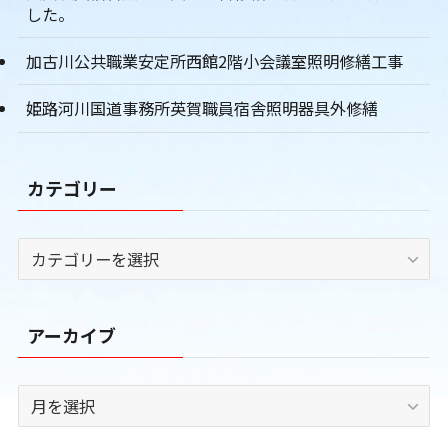
した。
加古川公共職業安定所西館2階小会議室照明修繕工事
姫路河川国道事務所英賀職員宿舎照明器具外修繕
カテゴリー
カ
テ
ゴ
リ
アーカイブ
ー
ア
ー
カ