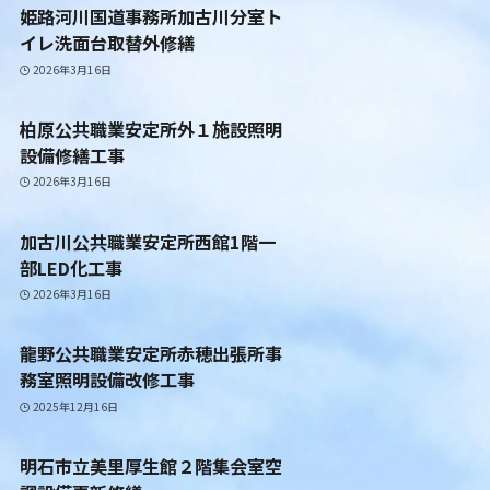
姫路河川国道事務所加古川分室ト
イレ洗面台取替外修繕
2026年3月16日
柏原公共職業安定所外１施設照明
設備修繕工事
2026年3月16日
加古川公共職業安定所西館1階一
部LED化工事
2026年3月16日
龍野公共職業安定所赤穂出張所事
務室照明設備改修工事
2025年12月16日
明石市立美里厚生館２階集会室空