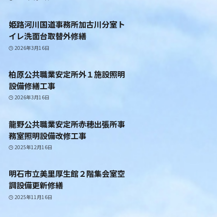
姫路河川国道事務所加古川分室ト
イレ洗面台取替外修繕
2026年3月16日
柏原公共職業安定所外１施設照明
設備修繕工事
2026年3月16日
龍野公共職業安定所赤穂出張所事
務室照明設備改修工事
2025年12月16日
明石市立美里厚生館２階集会室空
調設備更新修繕
2025年11月16日