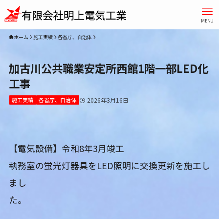
MENU
ホーム
施工実績
各省庁、自治体
加古川公共職業安定所西館1階一部LED化
工事
施工実績
各省庁、自治体
2026年3月16日
【電気設備】令和8年3月竣工
執務室の蛍光灯器具をLED照明に交換更新を施工し
まし
た。