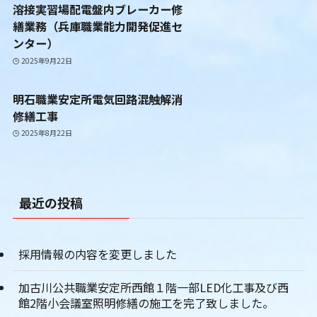
溶接実習場配電盤内ブレーカー修
繕業務（兵庫職業能力開発促進セ
ンター）
2025年9月22日
明石職業安定所電気回路混触解消
修繕工事
2025年8月22日
最近の投稿
採用情報の内容を変更しました
加古川公共職業安定所西館１階一部LED化工事及び西
館2階小会議室照明修繕の施工を完了致しました。