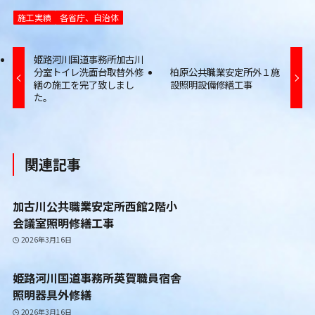
施工実績
各省庁、自治体
姫路河川国道事務所加古川
分室トイレ洗面台取替外修
柏原公共職業安定所外１施
繕の施工を完了致しまし
設照明設備修繕工事
た。
関連記事
加古川公共職業安定所西館2階小
会議室照明修繕工事
2026年3月16日
姫路河川国道事務所英賀職員宿舎
照明器具外修繕
2026年3月16日