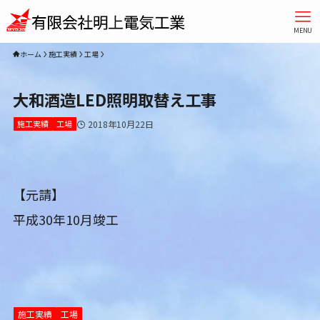
MENU
ホーム
施工実績
工場
大和酒造LED照明取替え工事
施工実績
工場
2018年10月22日
【元請】
平成30年10月竣工
施工実績
工場