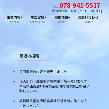
078-941-5517
TEL
受付時間 9:00 - 17:00 [ 土・日・祝日除く]
事業内容
施工実績
採用情報
お問い合わせ
Business
Construction
Recruit
Contact
最近の投稿
採用情報の内容を変更しました
加古川公共職業安定所西館１階一部LED化工
事及び西館2階小会議室照明修繕の施工を完了
致しました。
英賀職員宿舎照明器具外取替修繕の施工を完
了致しました。