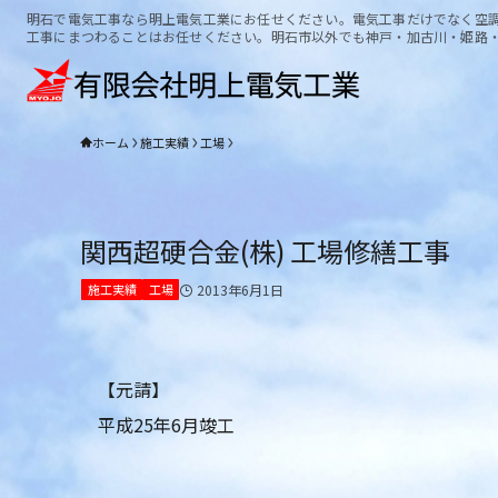
明石で電気工事なら明上電気工業にお任せください。電気工事だけでなく空
工事にまつわることはお任せください。明石市以外でも神戸・加古川・姫路
ホーム
施工実績
工場
関西超硬合金(株) 工場修繕工事
施工実績
工場
2013年6月1日
【元請】
平成25年6月竣工