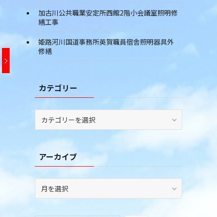
加古川公共職業安定所西館2階小会議室照明修
繕工事
姫路河川国道事務所英賀職員宿舎照明器具外
修繕
カテゴリー
カ
テ
ゴ
リ
アーカイブ
ー
ア
ー
カ
イ