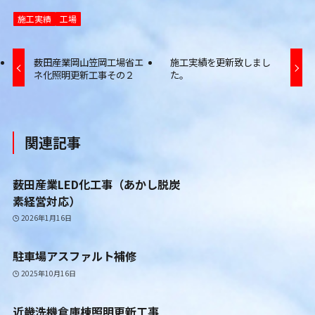
施工実績
工場
薮田産業岡山笠岡工場省エ
施工実績を更新致しまし
ネ化照明更新工事その２
た。
関連記事
薮田産業LED化工事（あかし脱炭
素経営対応）
2026年1月16日
駐車場アスファルト補修
2025年10月16日
近畿洗機倉庫棟照明更新工事