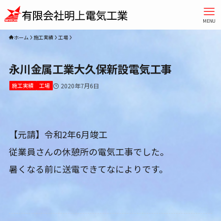
MENU
ホーム
施工実績
工場
永川金属工業大久保新設電気工事
施工実績
工場
2020年7月6日
【元請】令和2年6月竣工
従業員さんの休憩所の電気工事でした。
暑くなる前に送電できてなによりです。