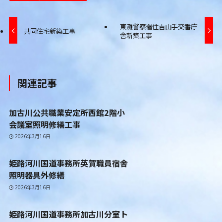
東灘警察署住吉山手交番庁
共同住宅新築工事
舎新築工事
関連記事
加古川公共職業安定所西館2階小
会議室照明修繕工事
2026年3月16日
姫路河川国道事務所英賀職員宿舎
照明器具外修繕
2026年3月16日
姫路河川国道事務所加古川分室ト