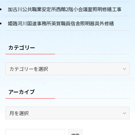
加古川公共職業安定所西館2階小会議室照明修繕工事
姫路河川国道事務所英賀職員宿舎照明器具外修繕
カテゴリー
カ
テ
ゴ
リ
アーカイブ
ー
ア
ー
カ
イ