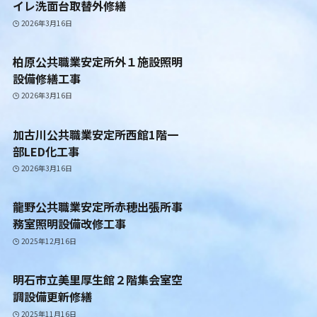
イレ洗面台取替外修繕
2026年3月16日
柏原公共職業安定所外１施設照明
設備修繕工事
2026年3月16日
加古川公共職業安定所西館1階一
部LED化工事
2026年3月16日
龍野公共職業安定所赤穂出張所事
務室照明設備改修工事
2025年12月16日
明石市立美里厚生館２階集会室空
調設備更新修繕
2025年11月16日