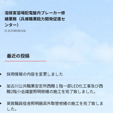
溶接実習場配電盤内ブレーカー修
繕業務（兵庫職業能力開発促進セ
ンター）
2025年9月22日
最近の投稿
採用情報の内容を変更しました
加古川公共職業安定所西館１階一部LED化工事及び西
館2階小会議室照明修繕の施工を完了致しました。
英賀職員宿舎照明器具外取替修繕の施工を完了致しま
した。