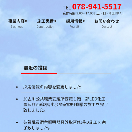
078-941-5517
TEL
受付時間 9:00 - 17:00 [ 土・日・祝日除く]
事業内容
施工実績
採用情報
お問い合わせ
Business
Construction
Recruit
Contact
最近の投稿
採用情報の内容を変更しました
加古川公共職業安定所西館１階一部LED化工
事及び西館2階小会議室照明修繕の施工を完了
致しました。
英賀職員宿舎照明器具外取替修繕の施工を完
了致しました。