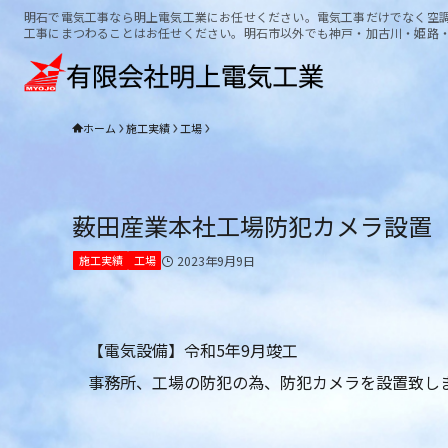
明石で電気工事なら明上電気工業にお任せください。電気工事だけでなく空
工事にまつわることはお任せください。明石市以外でも神戸・加古川・姫路
ホーム
施工実績
工場
薮田産業本社工場防犯カメラ設置
施工実績
工場
2023年9月9日
【電気設備】令和5年9月竣工
事務所、工場の防犯の為、防犯カメラを設置致し