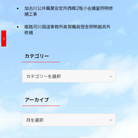
加古川公共職業安定所西館2階小会議室照明修
繕工事
姫路河川国道事務所英賀職員宿舎照明器具外
修繕
カテゴリー
カ
テ
ゴ
リ
アーカイブ
ー
ア
ー
カ
イ