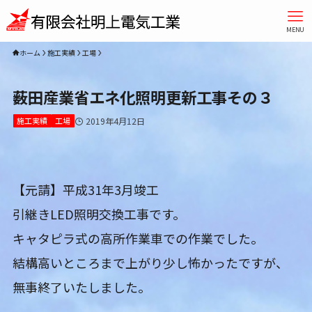
MENU
ホーム
施工実績
工場
薮田産業省エネ化照明更新工事その３
施工実績
工場
2019年4月12日
【元請】平成31年3月竣工
引継きLED照明交換工事です。
キャタピラ式の高所作業車での作業でした。
結構高いところまで上がり少し怖かったですが、
無事終了いたしました。