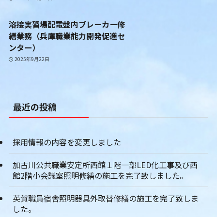
溶接実習場配電盤内ブレーカー修
繕業務（兵庫職業能力開発促進セ
ンター）
2025年9月22日
最近の投稿
採用情報の内容を変更しました
加古川公共職業安定所西館１階一部LED化工事及び西
館2階小会議室照明修繕の施工を完了致しました。
英賀職員宿舎照明器具外取替修繕の施工を完了致しま
した。