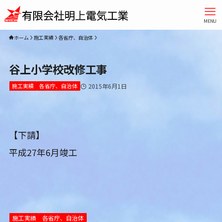
MENU
ホーム
施工実績
各省庁、自治体
谷上小学校改修工事
施工実績
各省庁、自治体
2015年6月1日
【下請】
平成27年6月竣工
施工実績
各省庁、自治体