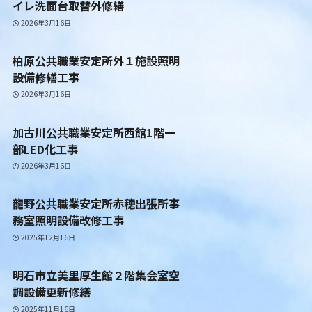
イレ洗面台取替外修繕
2026年3月16日
柏原公共職業安定所外１施設照明
設備修繕工事
2026年3月16日
加古川公共職業安定所西館1階一
部LED化工事
2026年3月16日
龍野公共職業安定所赤穂出張所事
務室照明設備改修工事
2025年12月16日
明石市立美里厚生館２階集会室空
調設備更新修繕
2025年11月16日