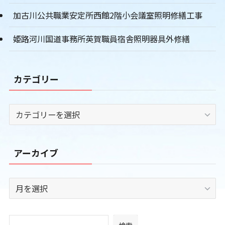
加古川公共職業安定所西館2階小会議室照明修繕工事
姫路河川国道事務所英賀職員宿舎照明器具外修繕
カテゴリー
カ
テ
ゴ
リ
アーカイブ
ー
ア
ー
カ
イ