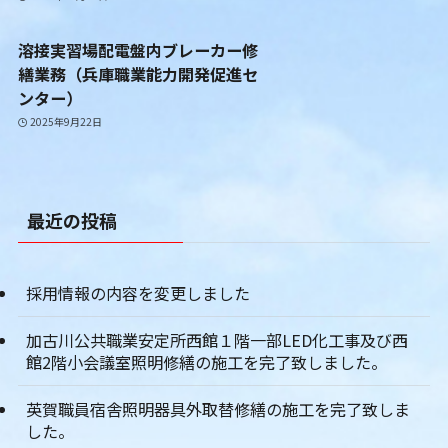
溶接実習場配電盤内ブレーカー修
繕業務（兵庫職業能力開発促進セ
ンター）
2025年9月22日
最近の投稿
採用情報の内容を変更しました
加古川公共職業安定所西館１階一部LED化工事及び西
館2階小会議室照明修繕の施工を完了致しました。
英賀職員宿舎照明器具外取替修繕の施工を完了致しま
した。