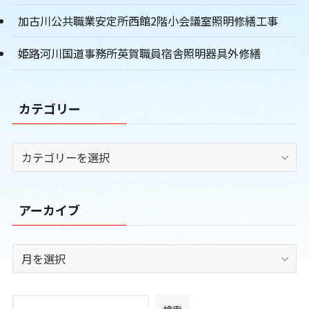
加古川公共職業安定所西館2階小会議室照明修繕工事
姫路河川国道事務所英賀職員宿舎照明器具外修繕
カテゴリー
カ
テ
ゴ
リ
アーカイブ
ー
ア
ー
カ
イ