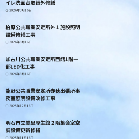
イレ洗面台取替外修繕
2026年3月16日
柏原公共職業安定所外１施設照明
設備修繕工事
2026年3月16日
加古川公共職業安定所西館1階一
部LED化工事
2026年3月16日
龍野公共職業安定所赤穂出張所事
務室照明設備改修工事
2025年12月16日
明石市立美里厚生館２階集会室空
調設備更新修繕
2025年11月16日