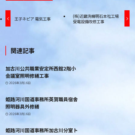
(株)近畿洗機明石本社工場
王子ネピア 電気工事
受電設備改修工事
関連記事
加古川公共職業安定所西館2階小
会議室照明修繕工事
2026年3月16日
姫路河川国道事務所英賀職員宿舎
照明器具外修繕
2026年3月16日
姫路河川国道事務所加古川分室ト