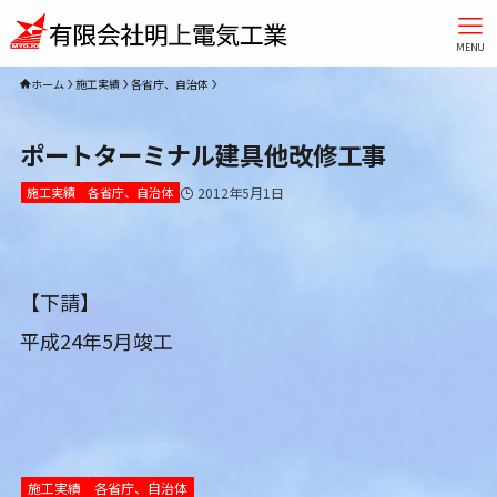
MENU
ホーム
施工実績
各省庁、自治体
ポートターミナル建具他改修工事
施工実績
各省庁、自治体
2012年5月1日
【下請】
平成24年5月竣工
施工実績
各省庁、自治体