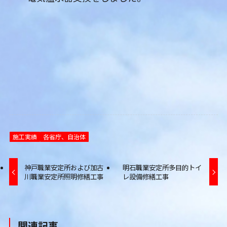
施工実績
各省庁、自治体
神戸職業安定所および加古
明石職業安定所多目的トイ
川職業安定所照明修繕工事
レ設備修繕工事
関連記事