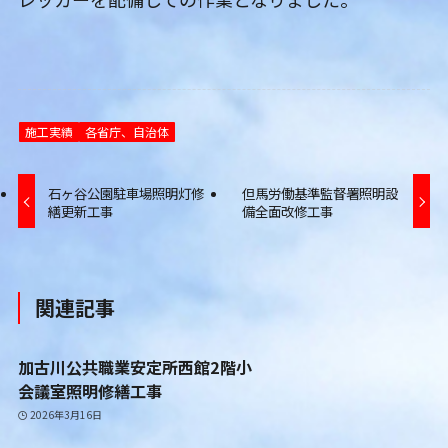
施工実績
各省庁、自治体
石ヶ谷公園駐車場照明灯修
但馬労働基準監督署照明設
繕更新工事
備全面改修工事
関連記事
加古川公共職業安定所西館2階小
会議室照明修繕工事
2026年3月16日