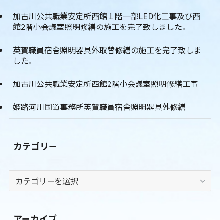
加古川公共職業安定所西館１階一部LED化工事及び西
館2階小会議室照明修繕の施工を完了致しました。
英賀職員宿舎照明器具外取替修繕の施工を完了致しま
した。
加古川公共職業安定所西館2階小会議室照明修繕工事
姫路河川国道事務所英賀職員宿舎照明器具外修繕
カテゴリー
カ
テ
ゴ
リ
アーカイブ