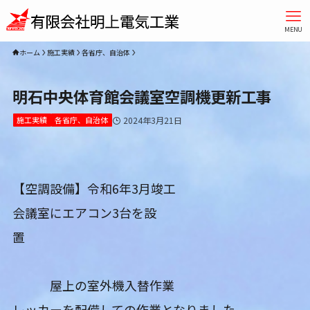
MENU
ホーム
施工実績
各省庁、自治体
明石中央体育館会議室空調機更新工事
施工実績
各省庁、自治体
2024年3月21日
【空調設備】令和6年3月竣工
会議室にエアコン3台を設
置
屋上の室外機入替作業
レッカーを配備しての作業となりました。