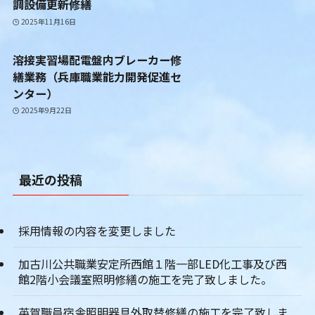
調設備更新修繕
2025年11月16日
溶接実習場配電盤内ブレーカー修
繕業務（兵庫職業能力開発促進セ
ンター）
2025年9月22日
最近の投稿
採用情報の内容を変更しました
加古川公共職業安定所西館１階一部LED化工事及び西
館2階小会議室照明修繕の施工を完了致しました。
英賀職員宿舎照明器具外取替修繕の施工を完了致しま