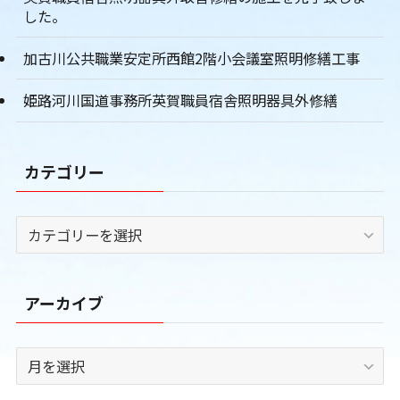
した。
加古川公共職業安定所西館2階小会議室照明修繕工事
姫路河川国道事務所英賀職員宿舎照明器具外修繕
カテゴリー
カ
テ
ゴ
リ
アーカイブ
ー
ア
ー