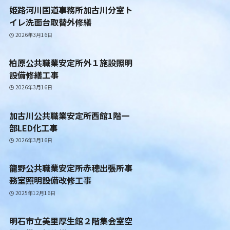
姫路河川国道事務所加古川分室ト
イレ洗面台取替外修繕
2026年3月16日
柏原公共職業安定所外１施設照明
設備修繕工事
2026年3月16日
加古川公共職業安定所西館1階一
部LED化工事
2026年3月16日
龍野公共職業安定所赤穂出張所事
務室照明設備改修工事
2025年12月16日
明石市立美里厚生館２階集会室空