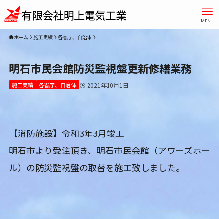
MENU
ホーム
施工実績
各省庁、自治体
明石市民会館防災監視盤更新修繕業務
施工実績
各省庁、自治体
2021年10月1日
【消防施設】令和3年3月竣工
明石市より受注頂き、明石市民会館（アワーズホー
ル）の防災監視盤の取替を施工致しました。