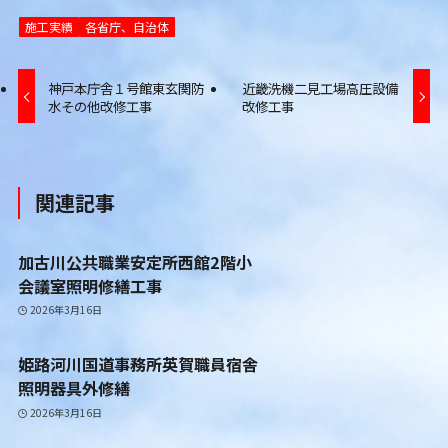
施工実績
各省庁、自治体
神戸本庁舎１号館東玄関防
近畿洗機二見工場高圧設備
水その他改修工事
改修工事
関連記事
加古川公共職業安定所西館2階小
会議室照明修繕工事
2026年3月16日
姫路河川国道事務所英賀職員宿舎
照明器具外修繕
2026年3月16日