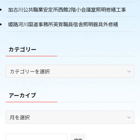
加古川公共職業安定所西館2階小会議室照明修繕工事
姫路河川国道事務所英賀職員宿舎照明器具外修繕
カテゴリー
カ
テ
ゴ
リ
アーカイブ
ー
ア
ー
カ
イ