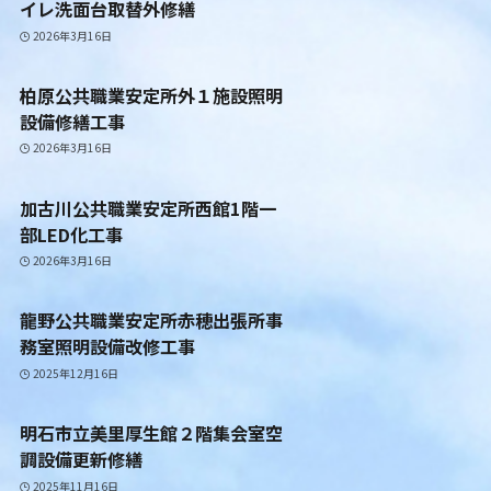
イレ洗面台取替外修繕
2026年3月16日
柏原公共職業安定所外１施設照明
設備修繕工事
2026年3月16日
加古川公共職業安定所西館1階一
部LED化工事
2026年3月16日
龍野公共職業安定所赤穂出張所事
務室照明設備改修工事
2025年12月16日
明石市立美里厚生館２階集会室空
調設備更新修繕
2025年11月16日