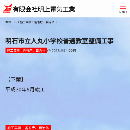
MENU
ホーム
施工実績
各省庁、自治体
明石市立人丸小学校普通教室整備工事
施工実績
各省庁、自治体
2018年9月22日
【下請】
平成30年9月竣工
施工実績
各省庁、自治体