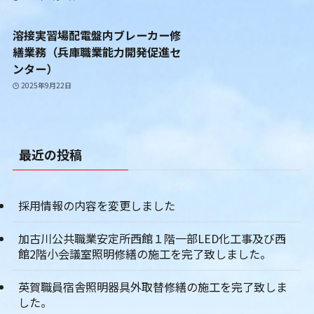
溶接実習場配電盤内ブレーカー修
繕業務（兵庫職業能力開発促進セ
ンター）
2025年9月22日
最近の投稿
採用情報の内容を変更しました
加古川公共職業安定所西館１階一部LED化工事及び西
館2階小会議室照明修繕の施工を完了致しました。
英賀職員宿舎照明器具外取替修繕の施工を完了致しま
した。