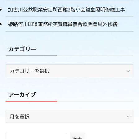
加古川公共職業安定所西館2階小会議室照明修繕工事
姫路河川国道事務所英賀職員宿舎照明器具外修繕
カテゴリー
カ
テ
ゴ
リ
アーカイブ
ー
ア
ー
カ
イ