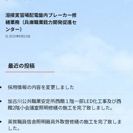
溶接実習場配電盤内ブレーカー修
繕業務（兵庫職業能力開発促進セ
ンター）
2025年9月22日
最近の投稿
採用情報の内容を変更しました
加古川公共職業安定所西館１階一部LED化工事及び西
館2階小会議室照明修繕の施工を完了致しました。
英賀職員宿舎照明器具外取替修繕の施工を完了致しま
した。