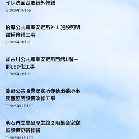
イレ洗面台取替外修繕
2026年3月16日
柏原公共職業安定所外１施設照明
設備修繕工事
2026年3月16日
加古川公共職業安定所西館1階一
部LED化工事
2026年3月16日
龍野公共職業安定所赤穂出張所事
務室照明設備改修工事
2025年12月16日
明石市立美里厚生館２階集会室空
調設備更新修繕
2025年11月16日