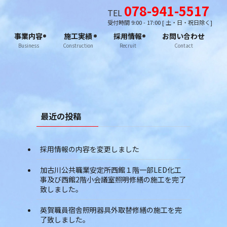
078-941-5517
TEL
受付時間 9:00 - 17:00 [ 土・日・祝日除く]
事業内容
施工実績
採用情報
お問い合わせ
Business
Construction
Recruit
Contact
最近の投稿
採用情報の内容を変更しました
加古川公共職業安定所西館１階一部LED化工
事及び西館2階小会議室照明修繕の施工を完了
致しました。
英賀職員宿舎照明器具外取替修繕の施工を完
了致しました。