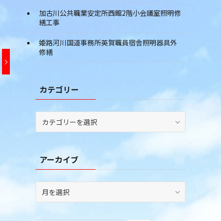
加古川公共職業安定所西館2階小会議室照明修
繕工事
姫路河川国道事務所英賀職員宿舎照明器具外
修繕
カテゴリー
カ
テ
ゴ
リ
アーカイブ
ー
ア
ー
カ
イ