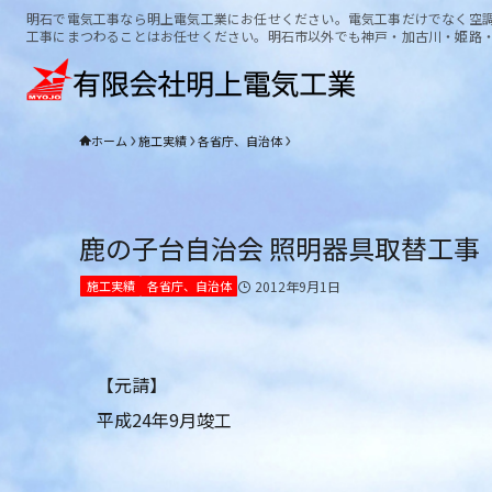
明石で電気工事なら明上電気工業にお任せください。電気工事だけでなく空
工事にまつわることはお任せください。明石市以外でも神戸・加古川・姫路
ホーム
施工実績
各省庁、自治体
鹿の子台自治会 照明器具取替工事
施工実績
各省庁、自治体
2012年9月1日
【元請】
平成24年9月竣工