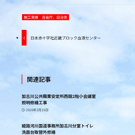
施工実績
各省庁、自治体
日本赤十字社近畿ブロック血液センター
関連記事
加古川公共職業安定所西館2階小会議室
照明修繕工事
2026年3月16日
姫路河川国道事務所加古川分室トイレ
洗面台取替外修繕