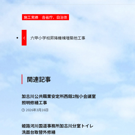
施工実績
各省庁、自治体
六甲小学校昇降機棟増築他工事
関連記事
加古川公共職業安定所西館2階小会議室
照明修繕工事
2026年3月16日
姫路河川国道事務所加古川分室トイレ
洗面台取替外修繕