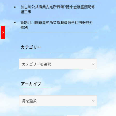
加古川公共職業安定所西館2階小会議室照明修
繕工事
姫路河川国道事務所英賀職員宿舎照明器具外
修繕
カテゴリー
カ
テ
ゴ
リ
アーカイブ
ー
ア
ー
カ
イ