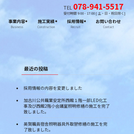
078-941-5517
TEL
受付時間 9:00 - 17:00 [ 土・日・祝日除く]
事業内容
施工実績
採用情報
お問い合わせ
Business
Construction
Recruit
Contact
最近の投稿
採用情報の内容を変更しました
加古川公共職業安定所西館１階一部LED化工
事及び西館2階小会議室照明修繕の施工を完了
致しました。
英賀職員宿舎照明器具外取替修繕の施工を完
了致しました。