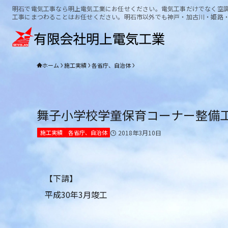
明石で電気工事なら明上電気工業にお任せください。電気工事だけでなく空
工事にまつわることはお任せください。明石市以外でも神戸・加古川・姫路
ホーム
施工実績
各省庁、自治体
舞子小学校学童保育コーナー整備
施工実績
各省庁、自治体
2018年3月10日
【下請】
平成30年3月竣工