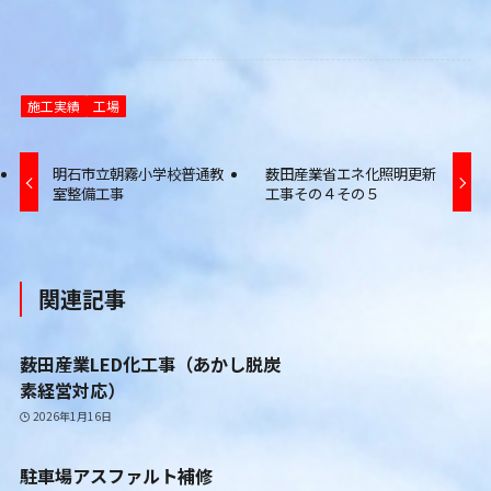
施工実績
工場
明石市立朝霧小学校普通教
薮田産業省エネ化照明更新
室整備工事
工事その４その５
関連記事
薮田産業LED化工事（あかし脱炭
素経営対応）
2026年1月16日
駐車場アスファルト補修