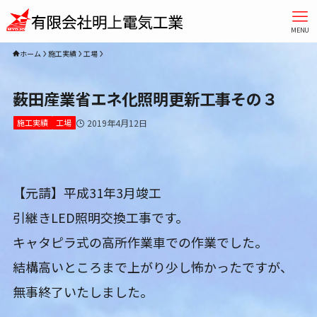
MENU
ホーム
施工実績
工場
薮田産業省エネ化照明更新工事その３
施工実績
工場
2019年4月12日
【元請】平成31年3月竣工
引継きLED照明交換工事です。
キャタピラ式の高所作業車での作業でした。
結構高いところまで上がり少し怖かったですが、
無事終了いたしました。