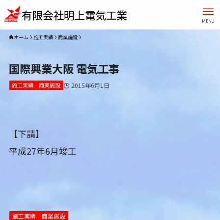
MENU
ホーム
施工実績
商業施設
国際興業大阪 電気工事
施工実績
商業施設
2015年6月1日
【下請】
平成27年6月竣工
施工実績
商業施設